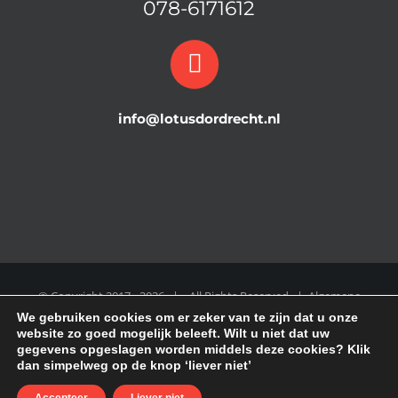
078-6171612
info@lotusdordrecht.nl
© Copyright 2017 -
2026 | All Rights Reserved |
Algemene
We gebruiken cookies om er zeker van te zijn dat u onze
Voorwaarden
|
COOKIE POLICY
|
Disclaimer
|
Privacy Policy
website zo goed mogelijk beleeft. Wilt u niet dat uw
gegevens opgeslagen worden middels deze cookies? Klik
dan simpelweg op de knop ‘liever niet’
Facebook