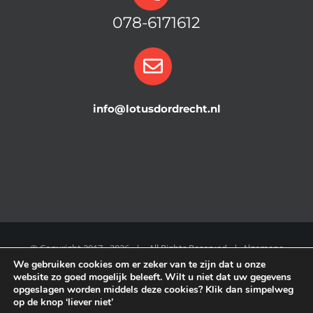
078-6171612
info@lotusdordrecht.nl
© Copyright 2017 -
2026 | All Rights Reserved |
Algemene
We gebruiken cookies om er zeker van te zijn dat u onze
Voorwaarden
|
COOKIE POLICY
|
Disclaimer
|
Privacy Policy
website zo goed mogelijk beleeft. Wilt u niet dat uw gegevens
opgeslagen worden middels deze cookies? Klik dan simpelweg
op de knop ‘liever niet’