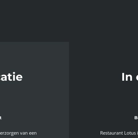
atie
In
t
B
 verzorgen van een
Restaurant Lotus 