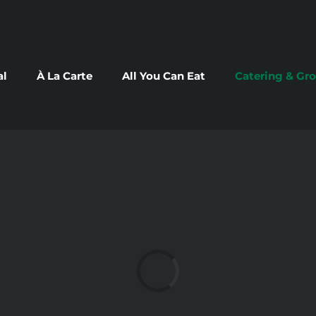
al
À La Carte
All You Can Eat
Catering & Gr
Loading...