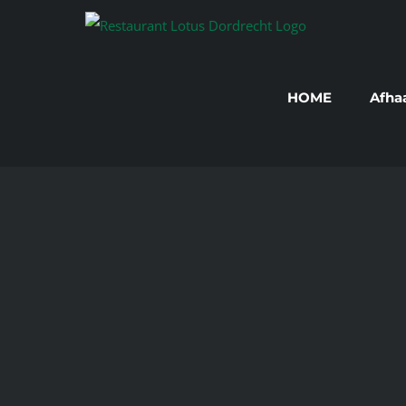
Skip
to
content
HOME
Afha