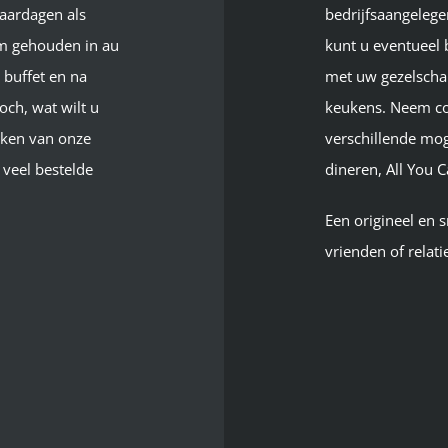
jaardagen als
bedrijfsaangeleg
m gehouden in au
kunt u eventueel
 buffet en na
met
uw
gezelscha
toch, wat wilt u
keukens.
Neem co
ken van onze
verschillende
mog
veel bestelde
dineren
,
All
You
C
Een origineel en 
vrienden of relat