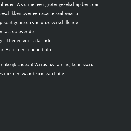
enheden
.
Als u met een groter gezelschap bent dan
beschikken
over
een aparte zaal waar u
p kunt genieten van onze verschillende
ntact op
over de
elijkheden
voor à la carte
an
Eat
of een
lopend buffet
.
smakelijk cadeau! Verras uw familie, kennissen,
ies met een waardebon van Lotus
.